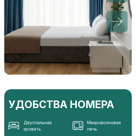
Wi-Fi
смена полотенец: ежедневно
смена постельного белья: 1 раз в 3
дня
уборка номера: ежедневно
ЗАБРОНИРОВАТЬ
ПРЕДОСТАВЛЯЕТСЯ
ПО ЗАПРОСУ БЕСПЛАТНО
Зубной набор
Бритвенный набор
Швейный набор
Косметический набор
Кондиционер для волос
Шапочка для душа