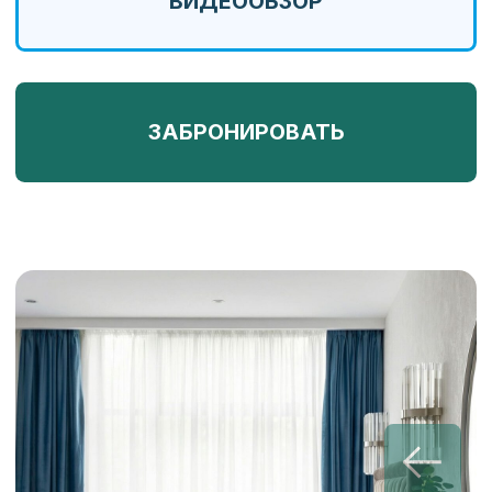
Диван
Чайник и чайные
раскладной
принадлежности
Шкаф для
Ванная комната
одежды
с душевой
кабиной
Косметические
Сейф
принадлежности
Утюг
Тапочки, халат
и гладильная
и комплект
доска
полотенец
Холодильник
Фен
Кухня с кухонными
Бутилированная
принадлежностями
вода
Wi-Fi и ТВ
В СТОИМОСТЬ НОМЕРА
ВКЛЮЧЕНО