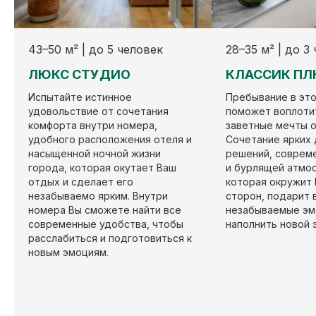
Смотреть вакансии
personal@ukprovence.ru
43–50 м² | до 5 человек
28–35 м² | до 3
ЛЮКС СТУДИО
КЛАССИК П
Испытайте истинное
Пребывание в эт
удовольствие от сочетания
поможет воплоти
комфорта внутри номера,
заветные мечты о
удобного расположения отеля и
Сочетание ярких 
насыщенной ночной жизни
решений, соврем
ПОМОЧЬ С БРОНИРОВАНИЕМ
города, которая окутает Ваш
и бурлящей атмо
отдых и сделает его
которая окружит 
незабываемо ярким. Внутри
сторон, подарит 
КАК НАС НАЙТИ?
номера Вы сможете найти все
незабываемые эм
современные удобства, чтобы
наполнить новой 
расслабиться и подготовиться к
новым эмоциям.
ВСЕ ОТЕЛИ СЕТИ УК ПРОВАНС
PROVENCE HOTEL MANAGMENT