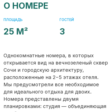
На кухне современная функциональная
бытовая техника: индукционная панель,
микроволновая печь, чайник,
холодильник, телевизор, посуда
и столовые приборы. В каждом номере
есть своя ванная комната с душевой
кабиной и тропическим душем.
Возможно предоставление детской
кроватки по запросу.
+4 ФОТО
ВИДЕООБЗОР
ЗАБРОНИРОВАТЬ