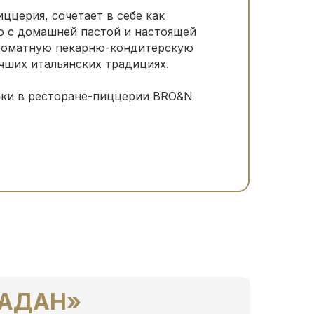
ццерия, сочетает в себе как
ю с домашней пастой и настоящей
ароматную пекарню-кондитерскую
чших итальянских традициях.
аки в ресторане-пиццерии BRO&N
ГАДАН»