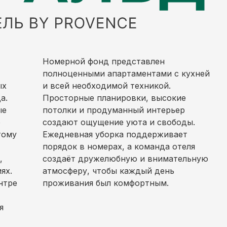
-
Номерной фонд представлен
полноценными апартаментами с кухней
ых
и всей необходимой техникой.
а.
Просторные планировки, высокие
ые
потолки и продуманный интерьер
о
создают ощущение уюта и свободы.
тому
Ежедневная уборка поддерживает
порядок в номерах, а команда отеля
,
создаёт дружелюбную и внимательную
ях.
атмосферу, чтобы каждый день
нтре
проживания был комфортным.
я